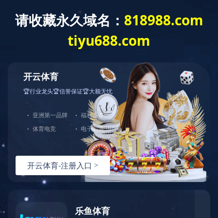
千亿官网
千亿官网
行业动态
危险废物转移联单
添加时间：2023-07-07 13:49:24 浏览次数：1466